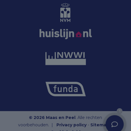
1
© 2026 Maas en Peel
. Alle rechten
voorbehouden. |
Privacy policy
-
Sitemap
-