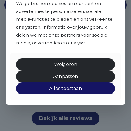
9.5
We gebruiken cookies om content en
advertenties te personaliseren, sociale
media-functies te bieden en ons verkeer te
Wij zijn heel goed begeleid
analyseren. Informatie over jouw gebruik
door Stan,onze Maas en Peel
delen we met onze partners voor sociale
makelaar. Hij was enthousiast
media, advertenties en analyse.
en kwam zijn afspraken na. Hij
hield ons verder goed op de
Weigeren
hoogte en we konden met
Aanpassen
vragen altijd bij hem terecht.
Alles toestaan
Een Funda gebruiker
Bekijk alle reviews